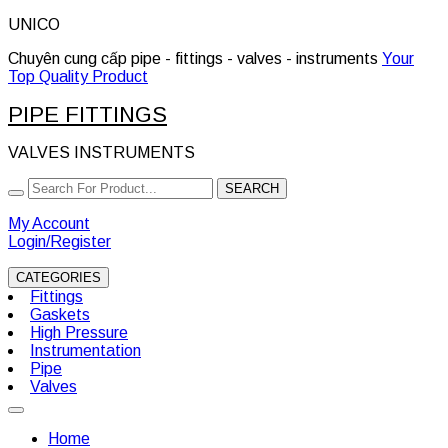
Skip
UNICO
to
Chuyên cung cấp pipe - fittings - valves - instruments
Your
content
Top Quality Product
PIPE FITTINGS
VALVES INSTRUMENTS
Search
SEARCH
for:
My Account
Login/Register
CATEGORIES
Fittings
Gaskets
High Pressure
Instrumentation
Pipe
Valves
Open
Button
Home