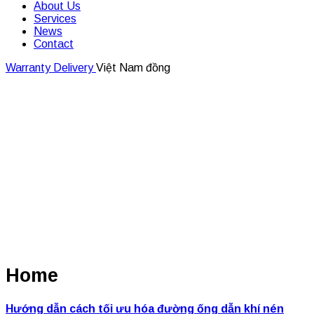
About Us
Services
News
Contact
Close
Warranty
Delivery
Việt Nam đồng
Button
Home
Hướng dẫn cách tối ưu hóa đường ống dẫn khí nén