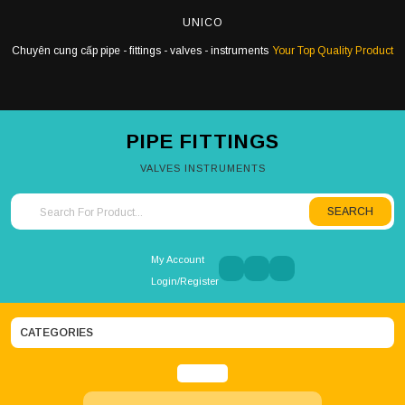
Skip
UNICO
to
content
Chuyên cung cấp pipe - fittings - valves - instruments
Your Top Quality Product
PIPE FITTINGS
VALVES INSTRUMENTS
SEARCH
Search for:
My Account
Login/Register
CATEGORIES
Open