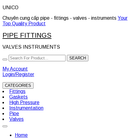
Skip
UNICO
to
Chuyên cung cấp pipe - fittings - valves - instruments
Your
content
Top Quality Product
PIPE FITTINGS
VALVES INSTRUMENTS
Search
SEARCH
for:
My Account
Login/Register
CATEGORIES
Fittings
Gaskets
High Pressure
Instrumentation
Pipe
Valves
Open
Button
Home