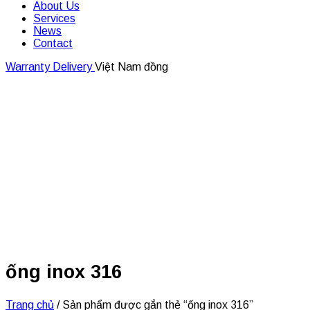
About Us
Services
News
Contact
Close
Warranty
Delivery
Việt Nam đồng
Button
ống inox 316
Trang chủ
/ Sản phẩm được gắn thẻ “ống inox 316”