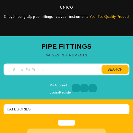
Skip
UNICO
to
content
Chuyên cung cấp pipe - fittings - valves - instruments
Your Top Quality Product
PIPE FITTINGS
VALVES INSTRUMENTS
SEARCH
Search for:
My Account
Login/Register
CATEGORIES
Open