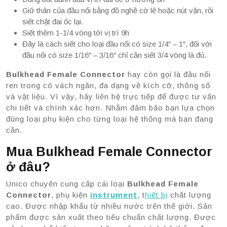
Giữ thân của đầu nối bằng đồ nghề cờ lê hoặc nút vặn, rồi
siết chặt đai ốc lại.
Siết thêm 1-1/4 vòng tới vị trí 9h
Đây là cách siết cho loại đầu nối có size 1/4″ – 1″, đối với
đầu nối có size 1/16″ – 3/16″ chỉ cần siết 3/4 vòng là đủ.
Bulkhead Female Connector
hay còn gọi là đầu nối
ren trong có vách ngăn, đa dạng về kích cỡ, thông số
và vật liệu. Vì vậy, hãy liên hệ trực tiếp để được tư vấn
chi tiết và chính xác hơn. Nhằm đảm bảo bạn lựa chọn
đúng loại phụ kiện cho từng loại hệ thống mà bạn đang
cần.
Mua Bulkhead Female Connector
ở đâu?
Unico chuyên cung cấp cái loại
Bulkhead Female
Connector
, phụ kiện
instrument
, t
hiết bị
chất lượng
cao. Được nhập khẩu từ nhiều nước trên thế giới. Sản
phẩm được sản xuất theo tiêu chuẩn chất lượng. Được