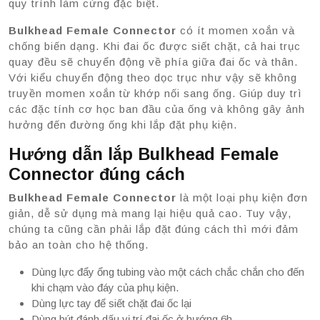
quy trình làm cứng đặc biệt.
Bulkhead Female Connector
có ít momen xoắn và
chống biến dạng. Khi đai ốc được siết chặt, cả hai trục
quay đều sẽ chuyển động về phía giữa đai ốc và thân.
Với kiểu chuyển động theo dọc trục như vậy sẽ không
truyền momen xoắn từ khớp nối sang ống. Giúp duy trì
các đặc tính cơ học ban đầu của ống và không gây ảnh
hưởng đến đường ống khi lắp đặt phụ kiện.
Hướng dẫn lắp Bulkhead Female
Connector đúng cách
Bulkhead Female Connector
là một loại phụ kiện đơn
giản, dễ sử dụng mà mang lại hiệu quả cao. Tuy vậy,
chúng ta cũng cần phải lắp đặt đúng cách thì mới đảm
bảo an toàn cho hệ thống.
Dùng lực đẩy ổng tubing vào một cách chắc chắn cho đến
khi chạm vào đáy của phụ kiện.
Dùng lực tay để siết chặt đai ốc lại
Dùng bút đánh dấu vị trí đai ốc ở hướng 6h