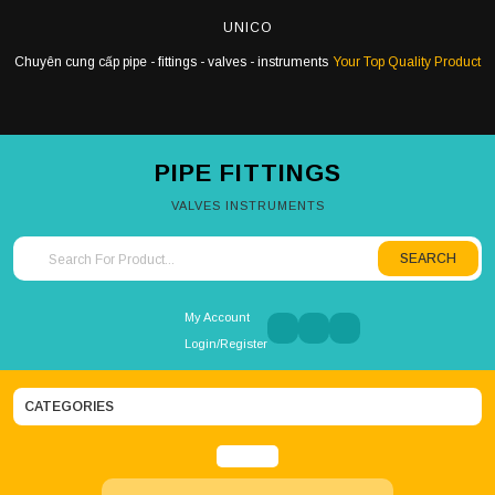
Skip
UNICO
to
content
Chuyên cung cấp pipe - fittings - valves - instruments
Your Top Quality Product
PIPE FITTINGS
VALVES INSTRUMENTS
SEARCH
Search for:
My Account
Login/Register
CATEGORIES
Open