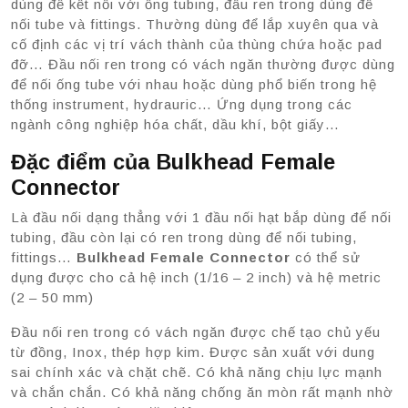
dùng để kết nối với ống tubing, đầu ren trong dùng để
nối tube và fittings. Thường dùng để lắp xuyên qua và
cố định các vị trí vách thành của thùng chứa hoặc pad
đỡ… Đầu nối ren trong có vách ngăn thường được dùng
để nối ống tube với nhau hoặc dùng phổ biến trong hệ
thống instrument, hydrauric… Ứng dụng trong các
ngành công nghiệp hóa chất, dầu khí, bột giấy…
Đặc điểm của Bulkhead Female
Connector
Là đầu nối dạng thẳng với 1 đầu nối hạt bắp dùng để nối
tubing, đầu còn lại có ren trong dùng để nối tubing,
fittings…
Bulkhead Female Connector
có thể sử
dụng được cho cả hệ inch (1/16 – 2 inch) và hệ metric
(2 – 50 mm)
Đầu nối ren trong có vách ngăn được chế tạo chủ yếu
từ đồng, Inox, thép hợp kim. Được sản xuất với dung
sai chính xác và chặt chẽ. Có khả năng chịu lực mạnh
và chắn chắn. Có khả năng chống ăn mòn rất mạnh nhờ