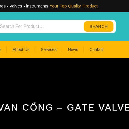
ngs - valves - instruments
Your Top Quality Product
SEARCH
h for:
e
About Us
Services
News
Contact
VAN CỔNG – GATE VALV