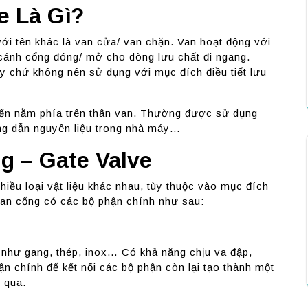
e Là Gì?
ới tên khác là van cửa/ van chặn. Van hoạt động với
 cánh cổng đóng/ mở cho dòng lưu chất đi ngang.
 chứ không nên sử dụng với mục đích điều tiết lưu
iển nằm phía trên thân van. Thường được sử dụng
ng dẫn nguyên liệu trong nhà máy…
g – Gate Valve
iều loại vật liệu khác nhau, tùy thuộc vào mục đích
van cổng có các bộ phận chính như sau:
i như gang, thép, inox… Có khả năng chịu va đập,
ận chính để kết nối các bộ phận còn lại tạo thành một
 qua.