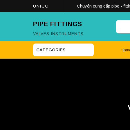
Skip
UNICO
Chuyên cung cấp pipe - fitti
to
content
PIPE FITTINGS
Searc
VALVES INSTRUMENTS
CATEGORIES
Hom