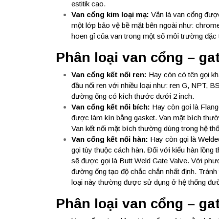
estitik cao.
Van cổng kim loại mạ:
Vẫn là van cổng được
một lớp bảo vệ bề mặt bên ngoài như: chrome
hoen gỉ của van trong một số môi trường đặc 
Phân loại van cổng – gat
Van cổng kết nối ren:
Hay còn có tên gọi kh
đầu nối ren với nhiều loại như: ren G, NPT, 
đường ống có kích thước dưới 2 inch.
Van cổng kết nối bích:
Hay còn goi là Flang
được làm kín bằng gasket. Van mặt bích thườ
Van kết nối mặt bích thường dùng trong hệ th
Van cổng kết nối hàn:
Hay còn gọi là Welded
gọi tùy thuộc cách hàn. Đối với kiểu hàn lồng
sẽ được gọi là Butt Weld Gate Valve. Với phươ
đường ống tạo độ chắc chắn nhất định. Tránh tình
loại này thường được sử dụng ở hệ thống đư
Phân loại van cổng – gat