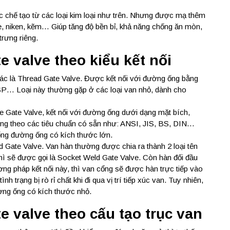
 chế tạo từ các loại kim loại như trên. Nhưng được mạ thêm
, niken, kẽm… Giúp tăng độ bền bỉ, khả năng chống ăn mòn,
trưng riêng.
e valve theo kiểu kết nối
ác là Thread Gate Valve. Được kết nối với đường ống bằng
BSP… Loại này thường gặp ở các loại van nhỏ, dành cho
e Gate Valve, kết nối với đường ống dưới dạng mặt bích,
ng theo các tiêu chuẩn có sẵn như: ANSI, JIS, BS, DIN…
ống đường ống có kích thước lớn.
 Gate Valve. Van hàn thường được chia ra thành 2 loại tên
 thì sẽ được gọi là Socket Weld Gate Valve. Còn hàn đối đầu
ng pháp kết nối này, thì van cổng sẽ được hàn trực tiếp vào
 trạng bị rò rỉ chất khi đi qua vị trí tiếp xúc van. Tuy nhiên,
ờng ống có kích thước nhỏ.
e valve theo cấu tạo trục van