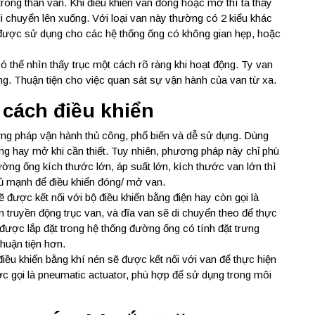
ong thân van. Khi điều khiển van đóng hoặc mở thì ta thấy
di chuyển lên xuống. Với loại van này thường có 2 kiểu khác
được sử dụng cho các hệ thống ống có không gian hẹp, hoặc
có thể nhìn thấy trục một cách rõ ràng khi hoạt động. Ty van
ng. Thuận tiện cho việc quan sát sự vận hành của van từ xa.
 cách điều khiển
g pháp vận hành thủ công, phổ biến và dễ sử dụng. Dùng
óng hay mở khi cần thiết. Tuy nhiên, phương pháp này chỉ phù
ờng ống kích thước lớn, áp suất lớn, kích thước van lớn thì
 đủ mạnh để điều khiển đóng/ mở van.
 được kết nối với bộ điều khiển bằng điện hay còn gọi là
iện truyền động trục van, và đĩa van sẽ di chuyển theo để thực
được lắp đặt trong hệ thống đường ống có tính đặt trưng
thuận tiện hơn.
iều khiển bằng khí nén sẽ được kết nối với van để thực hiện
 gọi là pneumatic actuator, phù hợp để sử dụng trong môi