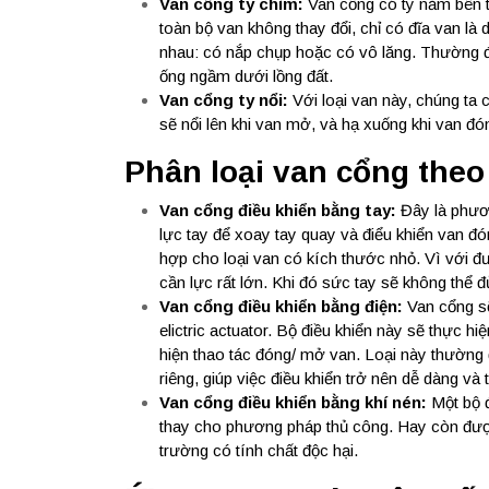
Van cổng ty chìm:
Van cổng có ty nằm bên tr
toàn bộ van không thay đổi, chỉ có đĩa van là 
nhau: có nắp chụp hoặc có vô lăng. Thường 
ống ngầm dưới lồng đất.
Van cổng ty nổi:
Với loại van này, chúng ta 
sẽ nổi lên khi van mở, và hạ xuống khi van đó
Phân loại van cổng theo
Van cổng điều khiển bằng tay:
Đây là phươn
lực tay để xoay tay quay và điểu khiển van đ
hợp cho loại van có kích thước nhỏ. Vì với đư
cần lực rất lớn. Khi đó sức tay sẽ không thể
Van cổng điều khiển bằng điện:
Van cổng sẽ
elictric actuator. Bộ điều khiển này sẽ thực h
hiện thao tác đóng/ mở van. Loại này thường 
riêng, giúp việc điều khiển trở nên dễ dàng và 
Van cổng điều khiển bằng khí nén:
Một bộ đ
thay cho phương pháp thủ công. Hay còn được
trường có tính chất độc hại.