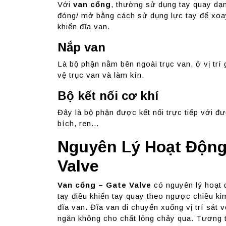
Với
van cổng
, thường sử dụng tay quay dạ
đóng/ mở bằng cách sử dụng lực tay để xoa
khiển đĩa van.
Nắp van
Là bộ phận nằm bên ngoài trục van, ở vị trí
vệ trục van và làm kín.
Bộ kết nối cơ khí
Đây là bộ phận được kết nối trực tiếp với 
bích, ren…
Nguyên Lý Hoạt Động
Valve
Van cổng – Gate Valve
có nguyên lý hoạt 
tay điều khiển tay quay theo ngược chiều ki
đĩa van. Đĩa van di chuyển xuống vị trí sát 
ngăn không cho chất lỏng chảy qua. Tương tự,