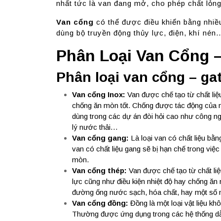
nhất tức là van đang mở, cho phép chất lỏn
Van cổng
có thể được điều khiển bằng nhiề
dùng bộ truyền động thủy lực, điện, khí nén
Phân Loại Van Cổng –
Phân loại van cổng – gat
Van cổng Inox:
Van được chế tạo từ chất liệu
chống ăn mòn tốt. Chống được tác động của mô
dùng trong các dự án đòi hỏi cao như công n
lý nước thải…
Van cổng gang:
Là loại van có chất liệu bằn
van có chất liệu gang sẽ bị hạn chế trong việ
mòn.
Van cổng thép:
Van được chế tạo từ chất li
lực cũng như điều kiện nhiệt độ hay chống ă
đường ống nước sạch, hóa chất, hay một số 
Van cổng đồng:
Đồng là một loại vật liệu k
Thường được ứng dụng trong các hệ thống dẫ