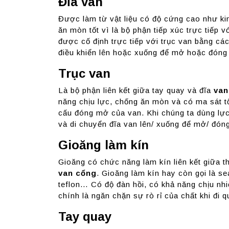
Đĩa van
Được làm từ vật liệu có độ cứng cao như ki
ăn mòn tốt vì là bộ phận tiếp xúc trực tiếp v
được cố định trực tiếp với trục van bằng c
điều khiển lên hoặc xuống để mở hoặc đóng 
Trục van
Là bộ phận liên kết giữa tay quay và đĩa
van
năng chịu lực, chống ăn mòn và có ma sát tố
cấu đóng mở của van. Khi chúng ta dùng lực
và di chuyển đĩa van lên/ xuống để mở/ đón
Gioăng làm kín
Gioăng có chức năng làm kín liên kết giữa t
van cổng
. Gioăng làm kín hay còn gọi là s
teflon… Có độ đàn hồi, có khả năng chịu nh
chính là ngăn chặn sự rò rỉ của chất khi đi q
Tay quay