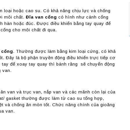
m loại hoặc cao su. Có khả năng chịu lực và chống
ới môi chất.
Đĩa van cổng
có hình như cánh cổng
ách hàn hoặc đúc. Được điều khiển bằng tay quay để
cổng cho môi chất đi qua.
 cổng
. Thường được làm bằng kim loại cứng, có khả
t. Đây là bộ phận truyền động điều khiển trực tiếp cơ
 tay để xoay tay quay thì bánh răng sẽ chuyển động
g van.
hân van và trục van, nắp van và các mãnh còn lại của
eat/ gasket thường được làm từ cao su tổng hợp,
iệt và chống ăn mòn tốt. Chức năng chính của gioăng
ua van.